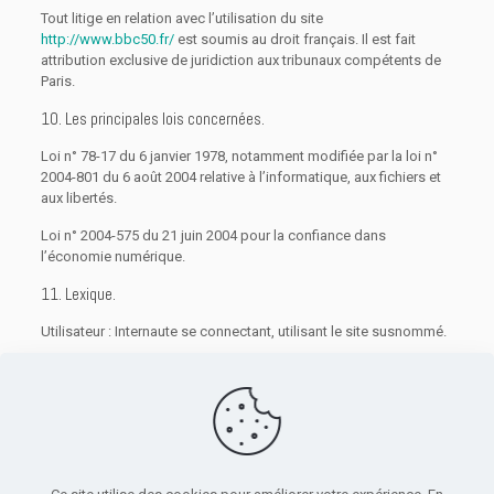
Tout litige en relation avec l’utilisation du site
http://www.bbc50.fr/
est soumis au droit français. Il est fait
attribution exclusive de juridiction aux tribunaux compétents de
Paris.
10. Les principales lois concernées.
Loi n° 78-17 du 6 janvier 1978, notamment modifiée par la loi n°
2004-801 du 6 août 2004 relative à l’informatique, aux fichiers et
aux libertés.
Loi n° 2004-575 du 21 juin 2004 pour la confiance dans
l’économie numérique.
11. Lexique.
Utilisateur : Internaute se connectant, utilisant le site susnommé.
Informations personnelles : « les informations qui permettent,
sous quelque forme que ce soit, directement ou non,
l’identification des personnes physiques auxquelles elles
s’appliquent » (article 4 de la loi n° 78-17 du 6 janvier 1978).